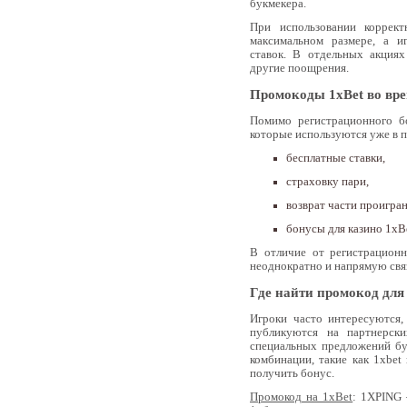
букмекера.
При использовании коррект
максимальном размере, а и
ставок. В отдельных акциях
другие поощрения.
Промокоды 1xBet во вр
Помимо регистрационного бо
которые используются уже в п
бесплатные ставки,
страховку пари,
возврат части проигра
бонусы для казино 1xBe
В отличие от регистрационн
неоднократно и напрямую связ
Где найти промокод для
Игроки часто интересуются,
публикуются на партнерски
специальных предложений бу
комбинации, такие как 1xbe
получить бонус.
Промокод на 1xBet
: 1XPING 