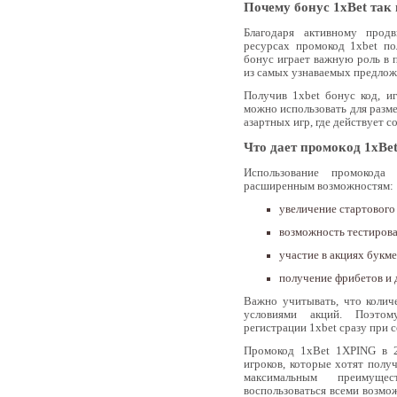
Почему бонус 1xBet так
Благодаря активному прод
ресурсах промокод 1xbet по
бонус играет важную роль в 
из самых узнаваемых предлож
Получив 1xbet бонус код, и
можно использовать для разме
азартных игр, где действует с
Что дает промокод 1xBe
Использование промокода
расширенным возможностям:
увеличение стартового
возможность тестирова
участие в акциях букме
получение фрибетов и
Важно учитывать, что колич
условиями акций. Поэтом
регистрации 1xbet сразу при с
Промокод 1xBet 1XPING в 
игроков, которые хотят полу
максимальным преимущес
воспользоваться всеми возмо