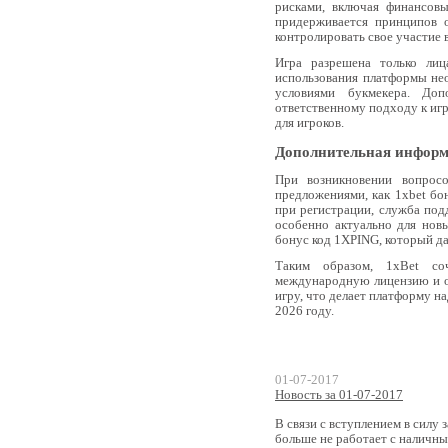
рисками, включая финансовы
придерживается принципов о
контролировать свое участие в
Игра разрешена только лиц
использования платформы не
условиями букмекера. До
ответственному подходу к иг
для игроков.
Дополнительная информ
При возникновении вопросо
предложениями, как 1xbet бо
при регистрации, служба под
особенно актуально для нов
бонус код 1XPING, который да
Таким образом, 1xBet со
международную лицензию и о
игру, что делает платформу н
2026 году.
НОВОСТИ
01-07-2017
Новость за 01-07-2017
В связи с вступлением в силу 
больше не работает с наличны