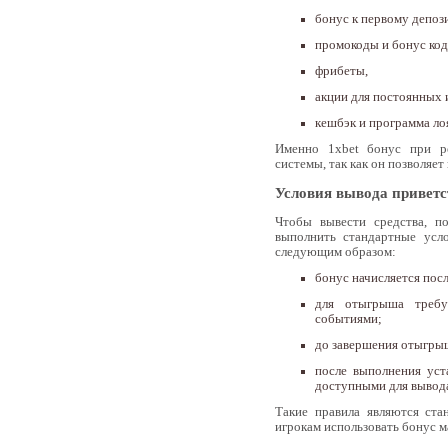
бонус к первому депози
промокоды и бонус код
фрибеты,
акции для постоянных 
кешбэк и программа ло
Именно 1xbet бонус при ре
системы, так как он позволяет
Условия вывода приветс
Чтобы вывести средства, п
выполнить стандартные усл
следующим образом:
бонус начисляется пос
для отыгрыша требуе
событиями;
до завершения отыгрыш
после выполнения уст
доступными для вывод
Такие правила являются ста
игрокам использовать бонус 