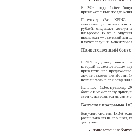
более гибкий старт без
В 2026 году 1хбет бонус
привлекательных предложений
Промокод 1xBet 1XPING — 
максимальную выгоду при ре
рублей, открывает доступ 
платформе 1xBet с ощутимы
промокода — разумный шаг для
и хочет получить максимум от
Приветственный бонус 1
В 2026 году актуальным ост
который позволяет новым иг
приветственное предложение 
другие разделы платформы 1x
исключительно при создании н
Используя 1xbet промокод 20
баланс и может сразу приступ
зарегистрироваться на сайте б
Бонусная программа 1xB
Бонусная система 1xBet охв
рассчитана как на новичков, 
доступны:
приветственные бонус