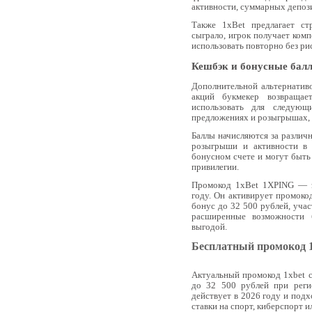
активности, суммарных депози
Также 1xBet предлагает ст
сыграло, игрок получает ком
использовать повторно без рис
Кешбэк и бонусные балл
Дополнительной альтернатив
акций букмекер возвращае
использовать для следующ
предложениях и розыгрышах, 
Баллы начисляются за различн
розыгрыши и активности в 
бонусном счете и могут быть
привилегии.
Промокод 1xBet 1XPING — э
году. Он активирует промоко
бонус до 32 500 рублей, учас
расширенные возможности 
выгодой.
Бесплатный промокод 1x
Актуальный промокод 1xbet 
до 32 500 рублей при реги
действует в 2026 году и под
ставки на спорт, киберспорт 