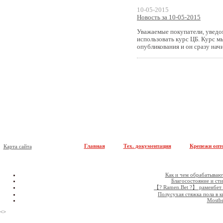
10-05-2015
Новость за 10-05-2015
Уважаемые покупатели, уведом
использовать курс ЦБ. Курс м
опубликования и он сразу нач
Главная
Тех. документация
Крепежи опт
Карта сайта
Как и чем обрабатываю
Благосостояние и ст
【‎? Ramen.Bet ‎?】 раменбет
Полусухая стяжка пола в 
Mostbe
<>