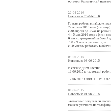
остается безналичный перевод
26-04-2016
Новость за 26-04-2016
График работы в майские праз
29 апреля 2016 гола (пятница
с 30 апреля до 3 мая не рабоч
4 и 5 мая 2016 года офис и с
6 мая сокращенный рабочий д
7, 8 и 9 мая не рабочие дни
с 10 мая мы работаем в обыч
08-06-2015
Новость за 08-06-2015
В связи с Днем России
11.06.2015 г. - короткий рабо
12.06.2015 ОФИС НЕ РАБОТА
01-06-2015
Новость за 01-06-2015
Уважаемые покупатели, поско
можете уточнить по телефону, 